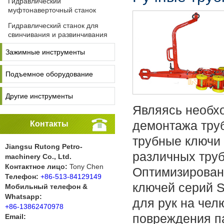
Гидравлический
муфтонаверточный станок
Гидравлический станок для
свинчивания и развинчивания
Зажимные инструменты
Подъемное оборудование
Другие инструменты
Являясь необх
демонтажа труб
Контакты
трубные ключи 
Jiangsu Rutong Petro-
различных труб
machinery Co., Ltd.
Контактное лицо:
Tony Chen
Оптимизирован
Телефон:
+86-513-84129149
ключей серий S
Мобильный телефон &
Whatsapp:
для рук на че
+86-13862470978
повреждения п
Email: