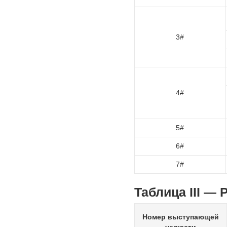
3#
4#
5#
6#
7#
Таблица III —
Номер выступающей