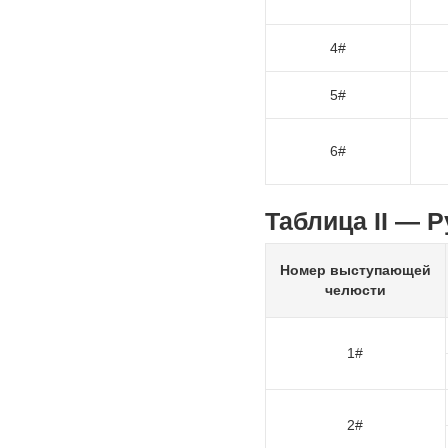
4#
5#
6#
Таблица II — 
Номер выступающей
челюсти
1#
2#