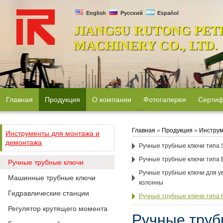
English
Русский
Español
JIANGSU RUTONG PET
MACHINERY CO., LTD.
Главная
Продукция
О компании
Фотогалерея
Сертиф
Главная
»
Продукция
»
Инструм
Инструменты для монтажа и
демонтажа
Ручные трубные ключи типа
Ручные трубные ключи типа 
Ручные трубные ключи
Ручные трубные ключи для у
Машинные трубные ключи
колонны
Гидравлические станции
Ручные трубные ключи типа 
Регулятор крутящего момента
Ручные труб