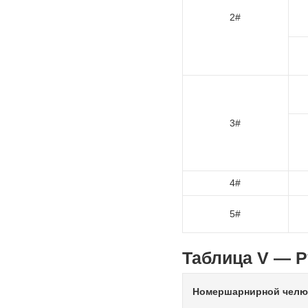
2#
3#
4#
5#
Таблица V — 
Номершарнирной челю