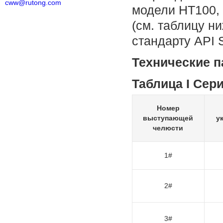
cww@rutong.com
модели HT100, 
(см. таблицу н
стандарту API 
Технические 
Таблица I Сер
Номер
выступающей
у
челюсти
1#
2#
3#