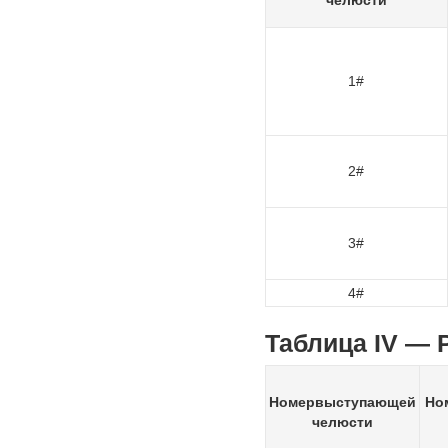
челюсти
1#
2#
3#
4#
Таблица IV —
Номервыступающей
Но
челюсти