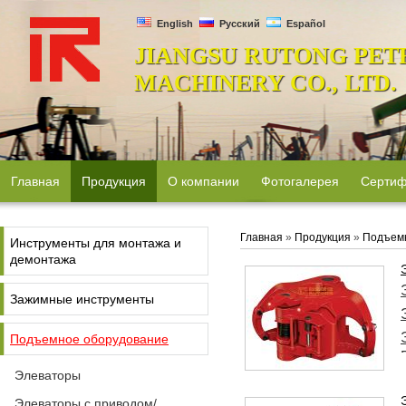
English
Русский
Español
JIANGSU RUTONG PET
MACHINERY CO., LTD.
Главная
Продукция
О компании
Фотогалерея
Сертиф
Главная
»
Продукция
»
Подъем
Инструменты для монтажа и
демонтажа
Зажимные инструменты
Подъемное оборудование
Элеваторы
Элеваторы с приводом/