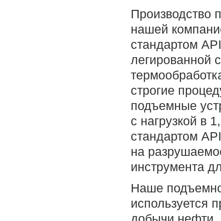
Производство 
нашей компание
стандартом API
легированной с
термообработка
строгие процед
подъемные уст
с нагрузкой в 
стандартом API
на разрушаемос
инструмента д
Наше подъемно
используется п
добычи нефти, 