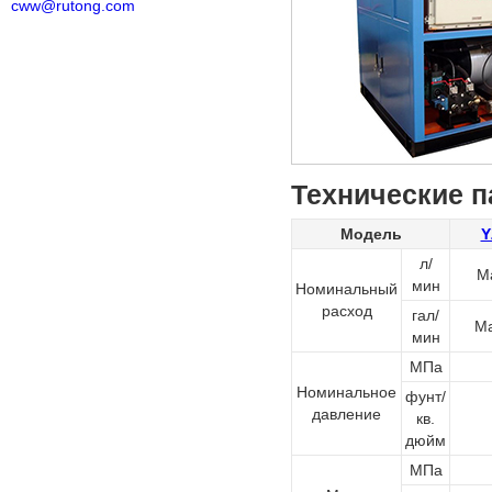
cww@rutong.com
Технические 
Модель
Y
л/
Ма
мин
Номинальный
расход
гал/
Ма
мин
МПа
Номинальное
фунт/
давление
кв.
дюйм
МПа