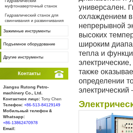
Гидравлический
универсален. 
муфтонаверточный станок
охлаждением в
Гидравлический станок для
свинчивания и развинчивания
непрерывной эк
Зажимные инструменты
высоких темпер
широким диапа
Подъемное оборудование
тепла и функци
Другие инструменты
электрические,
также оказывае
Контакты
определении то
Jiangsu Rutong Petro-
электрический 
machinery Co., Ltd.
Контактное лицо:
Tony Chen
Электричес
Телефон:
+86-513-84129149
Мобильный телефон &
Whatsapp:
+86-13862470978
Email: