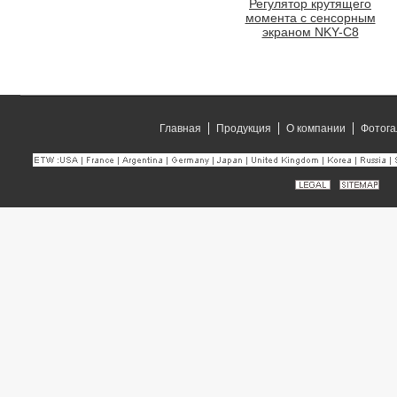
Регулятор крутящего
момента с сенсорным
экраном NKY-C8
Главная
Продукция
О компании
Фотога