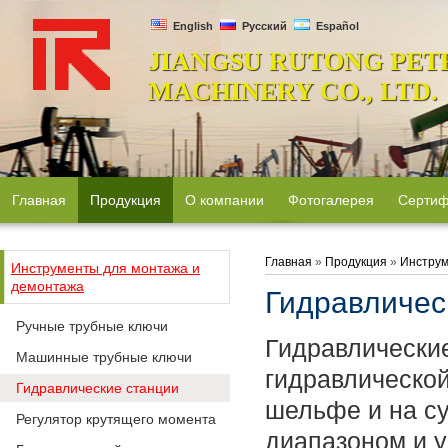
English
Русский
Español
JIANGSU RUTONG PET
MACHINERY CO., LTD.
Главная
Продукция
О компании
Фотогалерея
Сертиф
Главная
»
Продукция
»
Инструм
Инструменты для монтажа и
демонтажа
Гидравличес
Ручные трубные ключи
Гидравлически
Машинные трубные ключи
гидравлической
Гидравлические станции
шельфе и на су
Регулятор крутящего момента
диапазоном и у