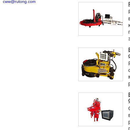
cww@rutong.com