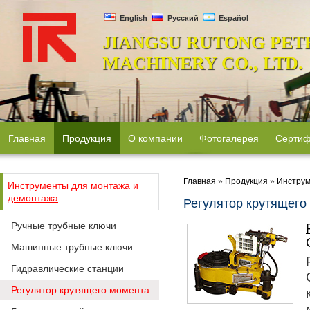
English
Русский
Español
JIANGSU RUTONG PET
MACHINERY CO., LTD.
Главная
Продукция
О компании
Фотогалерея
Сертиф
Главная
»
Продукция
»
Инструм
Инструменты для монтажа и
демонтажа
Регулятор крутящего
Ручные трубные ключи
Машинные трубные ключи
Гидравлические станции
Регулятор крутящего момента